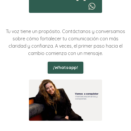
Tu voz tiene un propósito. Contáctanos y conversamos
sobre cómo fortalecer tu comunicación con más
claridad y confianza. A veces, el primer paso hacia el
cambio comienza con un mensaje.
¡Whatsapp!