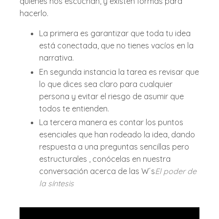
quienes nos escuchan, y existen formas para
hacerlo.
La primera es garantizar que toda tu idea
está conectada, que no tienes vacíos en la
narrativa.
En segunda instancia la tarea es revisar que
lo que dices sea claro para cualquier
persona y evitar el riesgo de asumir que
todos te entienden.
La tercera manera es contar los puntos
esenciales que han rodeado la idea, dando
respuesta a una preguntas sencillas pero
estructurales , conócelas en nuestra
conversación acerca de las W´s
El poder de
la síntesis