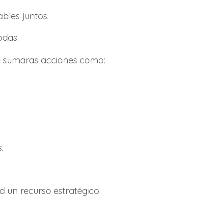
les juntos.
odas.
le sumaras acciones como:
.
 un recurso estratégico.